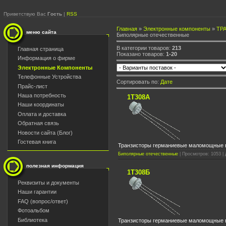
Приветствую Вас
Гость
|
RSS
Главная
»
Электронные компоненты
»
ТР
меню сайта
Биполярные отечественные
В категории товаров:
213
Главная страница
Показано товаров:
1-20
Информация о фирме
Электронные Компоненты
Телефонные Устройства
Сортировать по:
Дате
Прайс-лист
Наша потребность
1Т308А
Наши координаты
Оплата и доставка
Обратная связь
Новости сайта (Блог)
Гостевая книга
Транзисторы германиевые маломощные в
Биполярные отечественные
| Просмотров: 1053 | 
полезная информация
1Т308Б
Реквизиты и документы
Наши гарантии
FAQ (вопрос/ответ)
Фотоальбом
Библиотека
Транзисторы германиевые маломощные 