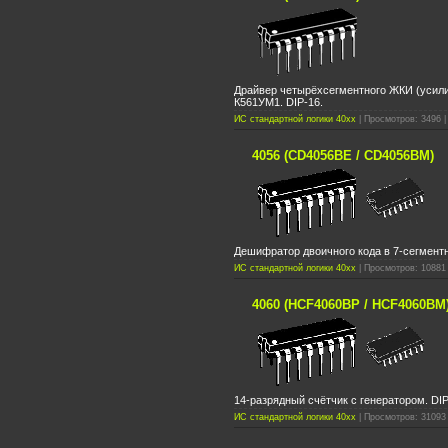
Драйвер четырёхсегментного ЖКИ (усили
К561УМ1. DIP-16.
ИС стандартной логики 40xx
| Просмотров: 3496 |
4056 (CD4056BE / CD4056BM)
Дешифратор двоичного кода в 7-сегмент
ИС стандартной логики 40xx
| Просмотров: 10881 
4060 (HCF4060BP / HCF4060BM
14-разрядный счётчик с генератором. DIP
ИС стандартной логики 40xx
| Просмотров: 31093 