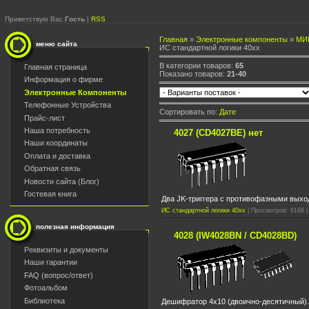
Приветствую Вас
Гость
|
RSS
Главная
»
Электронные компоненты
»
МИ
меню сайта
ИС стандартной логики 40xx
В категории товаров:
65
Главная страница
Показано товаров:
21-40
Информация о фирме
Электронные Компоненты
Телефонные Устройства
Сортировать по:
Дате
Прайс-лист
Наша потребность
4027 (CD4027BE) нет
Наши координаты
Оплата и доставка
Обратная связь
Новости сайта (Блог)
Гостевая книга
Два JK-триггера c противофазными выхо
ИС стандартной логики 40xx
| Просмотров: 8166 |
полезная информация
4028 (IW4028BN / CD4028BD)
Реквизиты и документы
Наши гарантии
FAQ (вопрос/ответ)
Фотоальбом
Библиотека
Дешифратор 4х10 (двоично-десятичный).