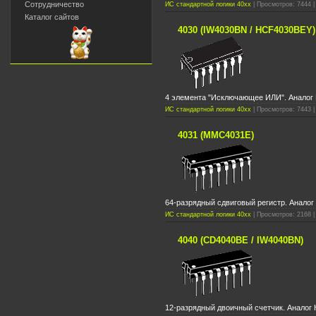
Сотрудничество
ИС стандартной логики 40xx
| Просмотров: 7444 |
Каталог сайтов
4030 (IW4030BN / HCF4030BEY)
4 элемента "Исключающее ИЛИ". Аналог
ИС стандартной логики 40xx
| Просмотров: 7443 |
4031 (MMC4031E)
64-разрядный сдвиговый регистр. Аналог
ИС стандартной логики 40xx
| Просмотров: 2168 |
4040 (CD4040BE / IW4040BN)
12-разрядный двоичный счетчик. Аналог