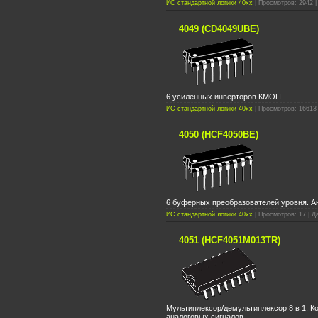
ИС стандартной логики 40xx
| Просмотров: 2942 |
4049 (CD4049UBE)
6 усиленных инверторов КМОП
ИС стандартной логики 40xx
| Просмотров: 16613 
4050 (HCF4050BE)
6 буферных преобразователей уровня. А
ИС стандартной логики 40xx
| Просмотров: 17 | Д
4051 (HCF4051M013TR)
Мультиплексор/демультиплексор 8 в 1. 
аналоговых сигналов.