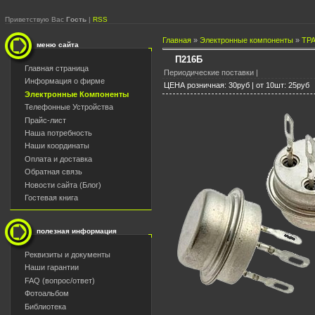
Приветствую Вас
Гость
|
RSS
Главная
»
Электронные компоненты
»
ТР
меню сайта
П216Б
Главная страница
Периодические поставки |
Информация о фирме
ЦЕНА розничная: 30руб | от 10шт: 25руб
Электронные Компоненты
Телефонные Устройства
Прайс-лист
Наша потребность
Наши координаты
Оплата и доставка
Обратная связь
Новости сайта (Блог)
Гостевая книга
полезная информация
Реквизиты и документы
Наши гарантии
FAQ (вопрос/ответ)
Фотоальбом
Библиотека