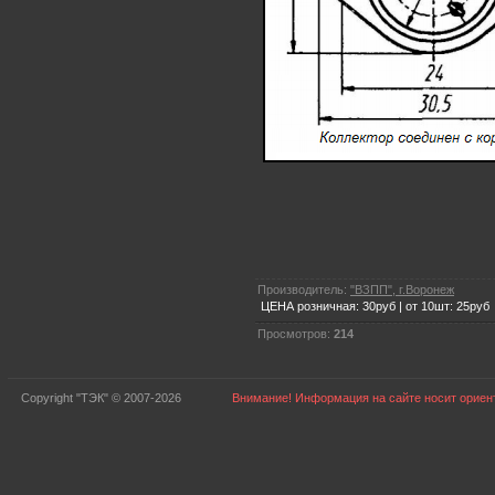
Производитель:
"ВЗПП", г.Воронеж
ЦЕНА розничная: 30руб | от 10шт: 25руб
Просмотров:
214
Copyright "ТЭК" © 2007-2026
Внимание! Информация на сайте носит ориент