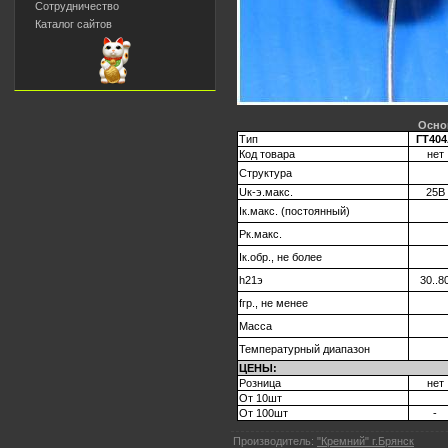
Сотрудничество
Каталог сайтов
Осно
Тип
ГТ404
Код товара
нет
Структура
Uк-э.макс.
25В
Iк.макс. (постоянный)
Pк.макс.
Iк.обр., не более
h21э
30..8
fгр., не менее
Масса
Температурный диапазон
ЦЕНЫ:
Розница
нет
От 10шт
От 100шт
-
Производитель:
"Кремний" г.Брянск