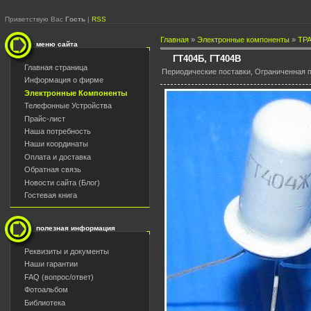
Приветствую Вас
Гость
|
RSS
Главная
»
Электронные компоненты
»
ТР
меню сайта
ГТ404Б, ГТ404В
Главная страница
Периодические поставки, Ограниченная п
Информация о фирме
Электронные Компоненты
Телефонные Устройства
Прайс-лист
Наша потребность
Наши координаты
Оплата и доставка
Обратная связь
Новости сайта (Блог)
Гостевая книга
полезная информация
Реквизиты и документы
Наши гарантии
FAQ (вопрос/ответ)
Фотоальбом
Библиотека