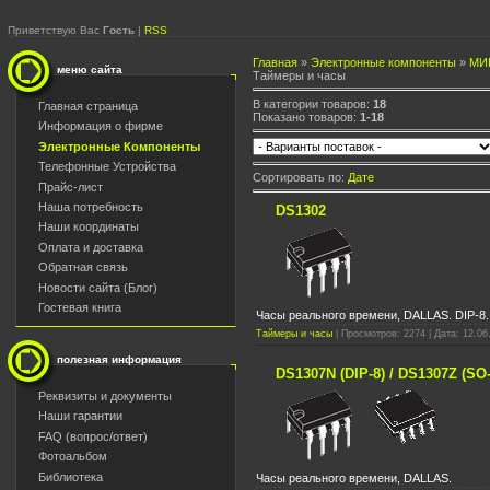
Приветствую Вас
Гость
|
RSS
Главная
»
Электронные компоненты
»
МИ
меню сайта
Таймеры и часы
В категории товаров:
18
Главная страница
Показано товаров:
1-18
Информация о фирме
Электронные Компоненты
Телефонные Устройства
Сортировать по:
Дате
Прайс-лист
Наша потребность
DS1302
Наши координаты
Оплата и доставка
Обратная связь
Новости сайта (Блог)
Гостевая книга
Часы реального времени, DALLAS. DIP-8.
Таймеры и часы
| Просмотров: 2274 | Дата: 12.06
полезная информация
DS1307N (DIP-8) / DS1307Z (SO-
Реквизиты и документы
Наши гарантии
FAQ (вопрос/ответ)
Фотоальбом
Библиотека
Часы реального времени, DALLAS.