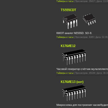
Таймеры и часы
| Просмотров: 26417 | Дата: 13.0
TS555CDT
КМОП аналог NE555D. SO-8.
Таймеры и часы
| Просмотров: 6385 | Дата: 02.09
К176ИЕ12
Часовой генератор-счётчик-мультиплект
Таймеры и часы
| Просмотров: 45108 | Дата: 30.1
К176ИЕ13 (нет)
Микросхема для построения часов/будил