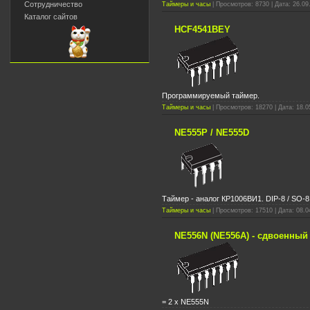
Сотрудничество
Таймеры и часы
| Просмотров: 8730 | Дата: 26.09
Каталог сайтов
HCF4541BEY
Программируемый таймер.
Таймеры и часы
| Просмотров: 18270 | Дата: 18.0
NE555P / NE555D
Таймер - аналог КР1006ВИ1. DIP-8 / SO-8
Таймеры и часы
| Просмотров: 17510 | Дата: 08.0
NE556N (NE556A) - сдвоенный
= 2 x NE555N