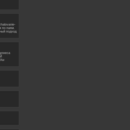
zhalovanie-
м по паям.
ьный подход
изнеса
ОЙ
9Xw