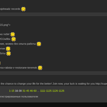
a Mojoheadz records
a15.png">
но тебя!
ly/2OJw8bx
ние, можно без опыта работы
итии
аботы
you-rabota-v-restorane-teremok
the chance to change your life for the better! Join now, your luck is waiting for you http://super
1-15
16-30
31-45
46-60
...
1111-1125
1126-1126
егистрированные пользователи