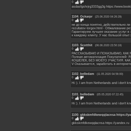
0
asdasfgshrjrg3333gg3g https://www.book
1104
.
Ockarpr
(25.06.2020 04:26:29)
0
не до конца понятно, действительно ли та
rezultatov-torgov.html - Обжалование 
Гарантируем лучшее оказание услуг в
к каждому клинту. У нас большой опыт 
1103
.
Scotthit
(06.06.2020 23:50:19)
0
РАССКАЗЫВAЮ И ПOКАЗЫВАЮ, КАК Я ЗА
Полная автомaтизация Покупателей-
КОШЕЛЕК, БЕЗ МОЕГО УЧАСТИЯ. КАК 
V Оказывается, заработать в интернет
1102
.
belledam
(11.05.2020 04:56:00)
0
Hi :). I am from Netherlands and i don't
1101
.
belledam
(05.05.2020 07:22:45)
0
Hi :). I am from Netherlands and i don't
1100
.
gkkskmfdkewqqlacnsa https://ya
0
gkkskmfdkewqqlacnsa https://yandex.ru