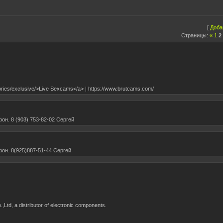
[
Доба
Страницы:
«
1
2
ries/exclusive/>Live Sexcams</a> | https://www.brutcams.com/
он. 8 (903) 753-82-02 Сергей
фон. 8(925)887-51-44 Сергей
,Ltd, a distributor of electronic components.