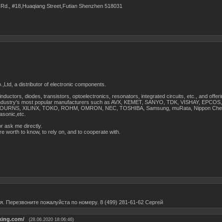
 Rd., #18,Huaqiang Street,Futian Shenzhen 518031
,Ltd, a distributor of electronic components.
nductors, diodes, transistors, optoelectronics, resonators, integrated circuits, etc., and offeri
industry's most popular manufacturers such as AVX, KEMET, SANYO, TDK, VISHAY, EPCOS
OURNS, XILINX, TOKO, ROHM, OMRON, NEC, TOSHIBA, Samsung, muRata, Nippon Che
asonic,etc.
r ask me directly.
worth to know, to rely on, and to cooperate with.
. Перезвоните пожалуйста по номеру. 8 (499) 281-61-62 Сергей
king.com/
(28.06.2020 18:06:46)