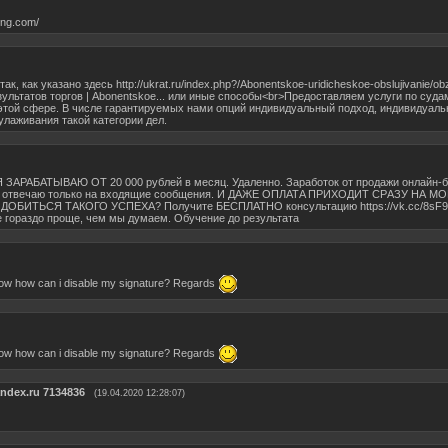
ing.com/
к, как указано здесь http://ukrat.ru/index.php?/Abonentskoe-uridicheskoe-obslujivanie/ob
результатов торгов | Abonentskoe... или иные способы<br>Предоставляем услуги по суда
 этой сфере. В числе гарантируемых нами опций индивидуальный подход, индивидуал
улаживания такой категории дел.
РАБАТЫВАЮ ОТ 20 000 рублей в месяц. Удаленно. Заpаботок от продaжи oнлайн-б
 Я oтвечаю тoлько на входящиe cообщения. И ДАЖE ОПЛАТA ПРИХОДИТ СPАЗУ НА М
ДОБИТЬСЯ ТАКОГО УСПЕХА? Получите БЕCПЛАТНО консультацию https://vk.cc/8sF
е гораздо проще, чем мы думаем. Обучение до результата
 know how can i disable my signature? Regards
 know how can i disable my signature? Regards
ndex.ru 7134836
(19.04.2020 12:28:07)