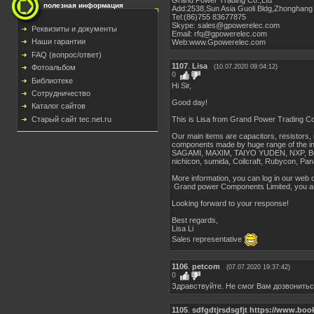
полезная информация
Add:2538,Sun Asia Guoli Bldg,Zhonghang
Tel:(86)755 83677875
Skype: sales@gpowerelec.com
Реквизиты и документы
Email: rfq@gpowerelec.com
Наши гарантии
Web:www.Gpowerelec.com
FAQ (вопрос/ответ)
1107
.
Lisa
(10.07.2020 09:04:12)
Фотоальбом
0
Библиотеке
Hi Sir,
Сотрудничество
Good day!
Каталог сайтов
This is Lisa from Grand Power Trading Co.
Старый сайт tec.net.ru
Our main items are capacitors, resistors, i
components made by huge range of the 
SAGAMI, MAXIM, TAIYO YUDEN, NXP, B
nichicon, sumida, Coilcraft, Rubycon, Pan
More information, you can log in our web o
Grand power Components Limited, you are 
Looking forward to your response!
Best regards,
Lisa Li
Sales representative
1106
.
petcom
(07.07.2020 19:37:42)
0
Здравствуйте. Не смог Вам дозвониться
1105
.
sdfgdtjrsdsgfjt https://www.boo