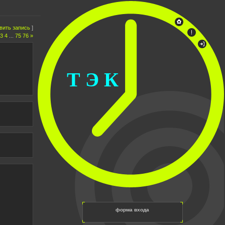
вить запись
]
3
4
...
75
76
»
Т Э К
форма входа