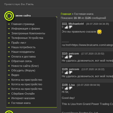
Приветствую Вас
Гость
Главная
»
Гостевая книга
меню сайта
Показано
16
-
30
из
1126
сообщений
1111
.
Michaelcrirl
Главная страница
(30.07.2020 04:34:35)
0
Информация о фирме
Это вы правильно сказали
Электронные Компоненты
Телефонные Устройства
-------
Прайс-лист
<a href=https://www.brutcams.com/catego
Наша потребность
Наши координаты
1110
.
petcom
(17.07.2020 15:20:52)
Оплата и доставка
0
Не удалось дозвониться, вот мой телеф
Обратная связь
Новости сайта (Блог)
1109
.
petcom
(13.07.2020 14:16:22)
Обсудить (Форум)
0
Видео
Не удалось дозвониться, вот мой теле
Котята на пристройство
Котята на пристройство
1108
.
Lisa
(10.07.2020 09:04:54)
0
Котята на пристройство
Hi Sir,
Сбербанк-Онлайн
Good day!
Интернет-магазин
Гостевая книга
This is Lisa from Grand Power Trading Co.
Grand Power Trading Co.,Ltd