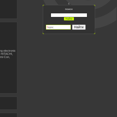
с
поиск
ng electronic
, HITACHI,
mi-Con,