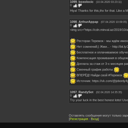
1099
.
boxolocic
(10.04.2020 03:23:11)
0
Hiya! Thanks for this,thx for that. Like 
1098
.
ArthurAppap
(07.04.2020 10:09:05)
0
<img src="https://cdn.minval.az/2019/10/
Ресторан Теремок - мы ждём имен
Нет сомнений;) Жми... - http://bit.
Бесплатное и оплачиваемое обуче
Компенсация проживания в общеж
Доплата за стаж от 3-х месяцев р
Сменный график работы
ВПЕРЁД! Найди свой #Теремок
Источник: https://vk.com/@jobonly4
1097
.
RandySot
(02.04.2020 14:35:35)
0
Try your luck in the best honest lotto! Use 
Оставлять сообщения могут только зар
[
Регистрация
·
Вход
]