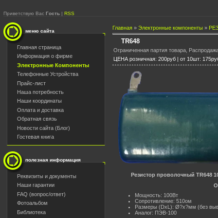
Приветствую Вас
Гость
|
RSS
Главная
»
Электронные компоненты
»
РЕ
меню сайта
TR648
Главная страница
Ограниченная партия товара, Распродажа
Информация о фирме
ЦЕНА розничная: 200руб | от 10шт: 175ру
Электронные Компоненты
Телефонные Устройства
Прайс-лист
Наша потребность
Наши координаты
Оплата и доставка
Обратная связь
Новости сайта (Блог)
Гостевая книга
полезная информация
Резистор проволочный TR648 1
Реквизиты и документы
Наши гарантии
О
FAQ (вопрос/ответ)
Мощность: 100Вт
Сопротивление: 510ом
Фотоальбом
Размеры (DxL): Ø?x?мм (без вы
Библиотека
Аналог: ПЭВ-100