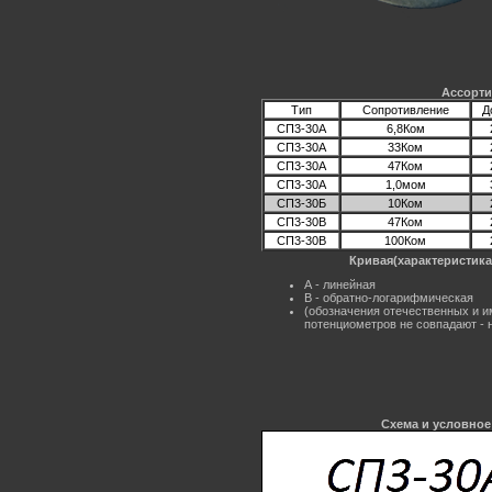
Ассорти
Тип
Сопротивление
Д
СП3-30А
6,8Ком
СП3-30А
33Ком
СП3-30А
47Ком
СП3-30А
1,0мом
СП3-30Б
10Ком
СП3-30В
47Ком
СП3-30В
100Ком
Кривая(характеристика
А - линейная
В - обратно-логарифмическая
(обозначения отечественных и 
потенциометров не совпадают - н
Схема и условное