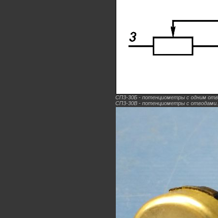
СП3-30Б - потенциометры с одним отв
СП3-30В - потенциометры с отводами.