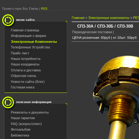
Приветствую Вас
Гость
|
RSS
Главная
»
Электронные компоненты
»
РЕ
меню сайта
СП3-30А / СП3-30Б / СП3-30В
Главная страница
Периодические поставки |
Информация о фирме
ЦЕНА розничная: 60руб | от 10шт: 50руб
Электронные Компоненты
Телефонные Устройства
Прайс-лист
Наша потребность
Наши координаты
Оплата и доставка
Обратная связь
Новости сайта (Блог)
Гостевая книга
полезная информация
Реквизиты и документы
Наши гарантии
FAQ (вопрос/ответ)
Фотоальбом
Библиотека