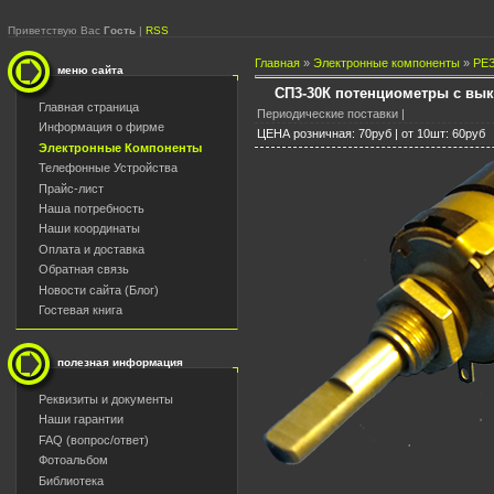
Приветствую Вас
Гость
|
RSS
Главная
»
Электронные компоненты
»
РЕ
меню сайта
СП3-30К потенциометры с вы
Главная страница
Периодические поставки |
Информация о фирме
ЦЕНА розничная: 70руб | от 10шт: 60руб
Электронные Компоненты
Телефонные Устройства
Прайс-лист
Наша потребность
Наши координаты
Оплата и доставка
Обратная связь
Новости сайта (Блог)
Гостевая книга
полезная информация
Реквизиты и документы
Наши гарантии
FAQ (вопрос/ответ)
Фотоальбом
Библиотека