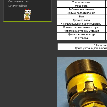
Сотрудничество
Сопротивление
Мощность
Каталог сайтов
Рабочее напряжение
Допуск сопротивления
Вал
Диаметр вала
Функциональная характеристика
Количество контактных групп
Напряжение/ток коммутации
Диапазон температур
Код товара
* Типы вал
Далее указана длина вала