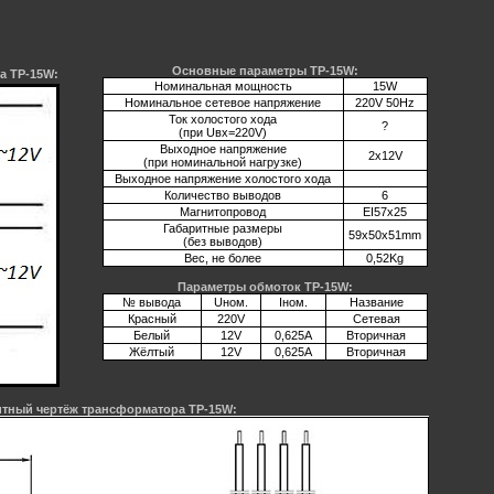
Основные параметры TP-15W:
а TP-15W:
Номинальная мощность
15W
Номинальное сетевое напряжение
220V 50Hz
Ток холостого хода
?
(при Uвх=220V)
Выходное напряжение
2x12V
(при номинальной нагрузке)
Выходное напряжение холостого хода
Количество выводов
6
Магнитопровод
EI57х25
Габаритные размеры
59х50х51mm
(без выводов)
Вес, не более
0,52Kg
Параметры обмоток TP-15W:
№ вывода
Uном.
Iном.
Название
Красный
220V
Сетевая
Белый
12V
0,625A
Вторичная
Жёлтый
12V
0,625A
Вторичная
итный чертёж трансформатора TP-15W: