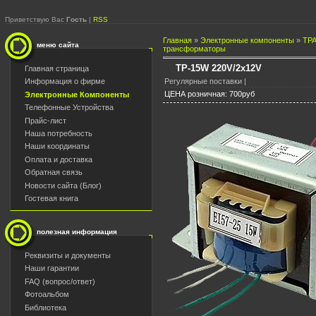
Приветствую Вас
Гость
|
RSS
Главная
»
Электронные компоненты
»
ТР
меню сайта
трансформаторы
TP-15W 220V/2x12V
Главная страница
Регулярные поставки |
Информация о фирме
ЦЕНА розничная: 700руб
Электронные Компоненты
Телефонные Устройства
Прайс-лист
Наша потребность
Наши координаты
Оплата и доставка
Обратная связь
Новости сайта (Блог)
Гостевая книга
полезная информация
Реквизиты и документы
Наши гарантии
FAQ (вопрос/ответ)
Фотоальбом
Библиотека