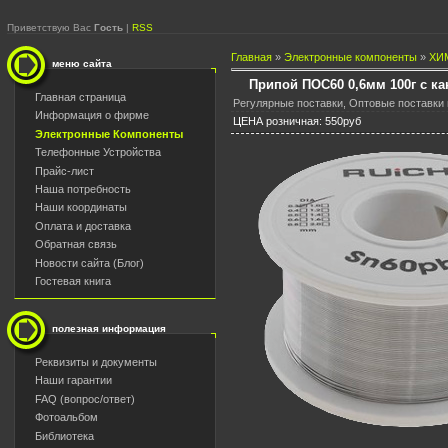
Приветствую Вас
Гость
|
RSS
Главная
»
Электронные компоненты
»
ХИ
меню сайта
Припой ПОС60 0,6мм 100г c 
Главная страница
Регулярные поставки, Оптовые поставки п
Информация о фирме
ЦЕНА розничная: 550руб
Электронные Компоненты
Телефонные Устройства
Прайс-лист
Наша потребность
Наши координаты
Оплата и доставка
Обратная связь
Новости сайта (Блог)
Гостевая книга
полезная информация
Реквизиты и документы
Наши гарантии
FAQ (вопрос/ответ)
Фотоальбом
Библиотека