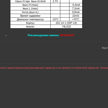
Uвых.H при Iвых=0,4mA
2,7V
Iвых.H (max)
-0,4mA
Iвых.L (max)
7,2mA
Iпотр.(вых=L)
9,8mA
Время задержки
22mS
Диапазон температур
-10°С
+70°С
Корпус
201.14-1 (DIP-14)
Аналог
74LS32
Рекомендуемая замена:
КР1531ЛЛ1
Код 
осит ориентировочный рекламный характер и не является публичной офертой. Наличи