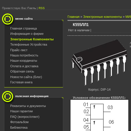
Приветствую Вас
Гость
|
RSS
Главная
»
Электронные компоненты
»
МИ
меню сайта
К555ЛЛ1
Главная страница
Нет в наличии |
Информация о фирме
Электронные Компоненты
Телефонные Устройства
Прайс-лист
Наша потребность
Наши координаты
Оплата и доставка
Обратная связь
Новости сайта (Блог)
Гостевая книга
Корпус: DIP-14
полезная информация
Условное обозначение К555ЛЛ1:
Реквизиты и документы
Наши гарантии
FAQ (вопрос/ответ)
Фотоальбом
Библиотека