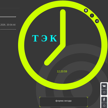
.2026, 20:04:44
Т Э К
12:20:59
форма входа