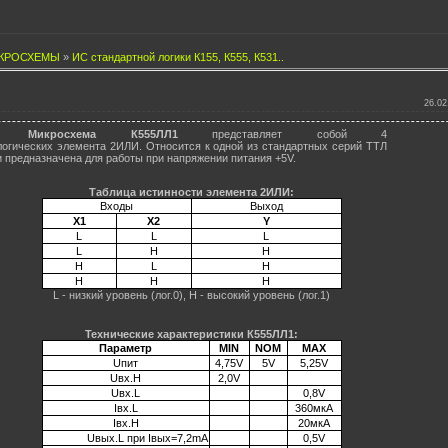
КРОСХЕМЫ
»
ИС стандартной логики К155, К555, К531..
26.02
Микросхема К555ЛЛ1
представляет собой 4
логических элемента 2ИЛИ. Относится к одной из стандартных серий ТТЛ
и предназначена для работы при напряжении питания +5V.
Таблица истинности элемента 2ИЛИ:
Входы
Выход
X1
X2
Y
L
L
L
L
H
H
H
L
H
H
H
H
L - низкий уровень (лог.0), H - высокий уровень (лог.1)
Технические характеристики К555ЛЛ1:
Параметр
MIN
NOM
MAX
Uпит
4,75V
5V
5,25V
Uвх.H
2,0V
Uвх.L
0,8V
Iвх.L
360мкА
Iвх.H
20мкА
Uвых.L при Iвых=7,2mA
0,5V