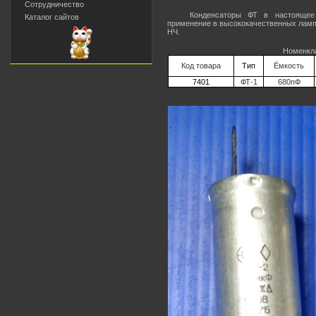
Сотрудничество
Конденсаторы ФТ в настоящее
Каталог сайтов
применение в высококачественных лам
НЧ.
Номенкла
Код товара
Тип
Ёмкость
7401
ФТ-1
680пФ