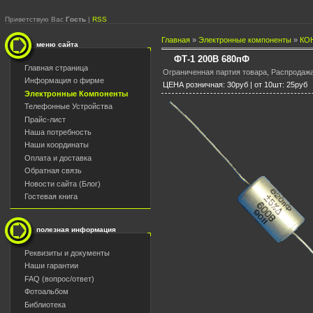
Приветствую Вас
Гость
|
RSS
Главная
»
Электронные компоненты
»
КО
меню сайта
ФТ-1 200В 680пФ
Главная страница
Ограниченная партия товара, Распродажа
Информация о фирме
ЦЕНА розничная: 30руб | от 10шт: 25руб
Электронные Компоненты
Телефонные Устройства
Прайс-лист
Наша потребность
Наши координаты
Оплата и доставка
Обратная связь
Новости сайта (Блог)
Гостевая книга
полезная информация
Реквизиты и документы
Наши гарантии
FAQ (вопрос/ответ)
Фотоальбом
Библиотека