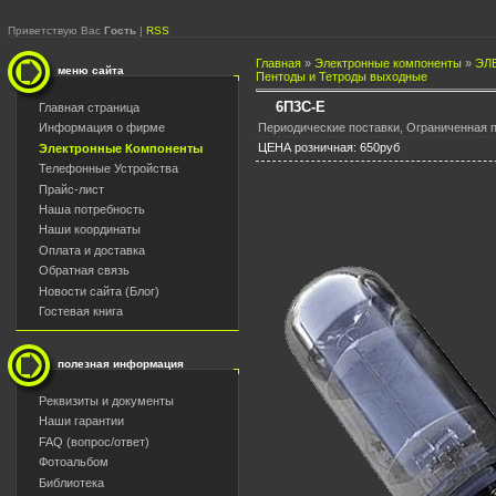
Приветствую Вас
Гость
|
RSS
Главная
»
Электронные компоненты
»
ЭЛ
меню сайта
Пентоды и Тетроды выходные
6П3С-Е
Главная страница
Периодические поставки, Ограниченная п
Информация о фирме
ЦЕНА розничная: 650руб
Электронные Компоненты
Телефонные Устройства
Прайс-лист
Наша потребность
Наши координаты
Оплата и доставка
Обратная связь
Новости сайта (Блог)
Гостевая книга
полезная информация
Реквизиты и документы
Наши гарантии
FAQ (вопрос/ответ)
Фотоальбом
Библиотека