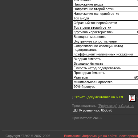
Напряжение анода
Напряжение второй сетки
Напряжение на первой сетке
Ток анода
Обратный ток первой сетки
Ток в цепи второй сетки
Крутизна характеристики
Выходная мощность
Внутреннее сопротивление
Сопротивление изоляции катод-
подогреватель
Коэффициент нелинейных искажений
Входная ёмкость
Выходная ёмкость
Ёмкость катод-подогреватель
Проходная ёмкость
Размеры
Ø
Минимальная наработка
90%-й ресурс
[
Скачать документацию на 6П3С-Е
(
Производитель:
"Рефлектор", г.Саратов
ЦЕНА розничная: 650руб
Просмотров:
24102
Copyright "ТЭК" © 2007-2026
Внимание! Информация на сайте носит ориент