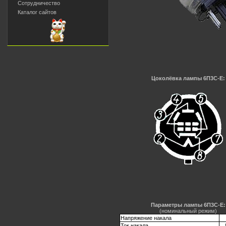
Сотрудничество
Каталог сайтов
Цоколёвка лампы 6П3С-Е:
Параметры лампы 6П3С-Е:
(номинальный режим)
Напряжение накала
Ток накала