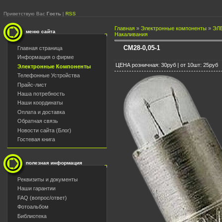
Приветствую Вас
Гость
|
RSS
Главная
»
Электронные компоненты
»
ЭЛ
меню сайта
Накаливания
СМ28-0,05-1
Главная страница
Информация о фирме
ЦЕНА розничная: 30руб | от 10шт: 25руб
Электронные Компоненты
Телефонные Устройства
Прайс-лист
Наша потребность
Наши координаты
Оплата и доставка
Обратная связь
Новости сайта (Блог)
Гостевая книга
полезная информация
Реквизиты и документы
Наши гарантии
FAQ (вопрос/ответ)
Фотоальбом
Библиотека