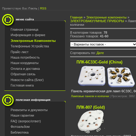
Приветствую Вас
Гость
|
RSS
Главная
»
Электронные компоненты
»
меню сайта
ЭЛЕКТРОВАКУУМНЫЕ ПРИБОРЫ
» Ламп
колпачки
Главная страница
В категории товаров:
78
Информация о фирме
Показано товаров:
41-60
Электронные Компоненты
Телефонные Устройства
Прайс-лист
Сортировать по:
Дате
Наша потребность
ПЛК-6С33С-Gold (China)
Наши координаты
Оплата и доставка
Обратная связь
Новости сайта (Блог)
Гостевая книга
Панель керамическая для ламп 6С33С, 6C
Ламповые панели и колпачки
| Просмотров: 3882 
полезная информация
ПЛК-807 (Gold)
Реквизиты и документы
Наши гарантии
FAQ (вопрос/ответ)
Фотоальбом
Библиотека