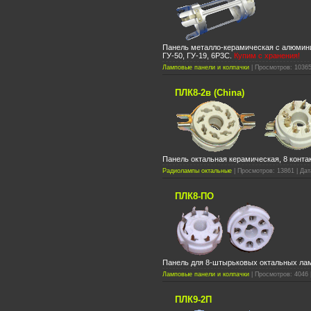
Панель металло-керамическая с алюмин
ГУ-50, ГУ-19, 6Р3С.
Купим с хранения!
Ламповые панели и колпачки
| Просмотров: 10365
ПЛК8-2в (China)
Панель октальная керамическая, 8 контак
Радиолампы октальные
| Просмотров: 13861 | Дат
ПЛК8-ПО
Панель для 8-штырьковых октальных ламп
Ламповые панели и колпачки
| Просмотров: 4046 
ПЛК9-2П