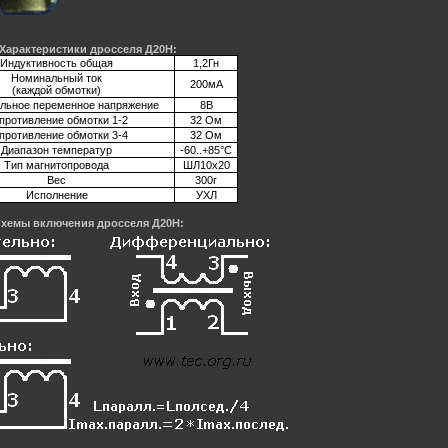
Характеристики дросселя Д20Н:
Индуктивность общая
1,2Гн
Номинальный ток
200мА
(каждой обмотки)
льное переменное напряжение
8В
противление обмотки 1-2
32 Ом
противление обмотки 3-4
32 Ом
Диапазон температур
-60..+85°C
Тип магнитопровода
ШЛ10х20
Вес
300г
Исполнение
УХЛ
хемы включения дросселя Д20Н: