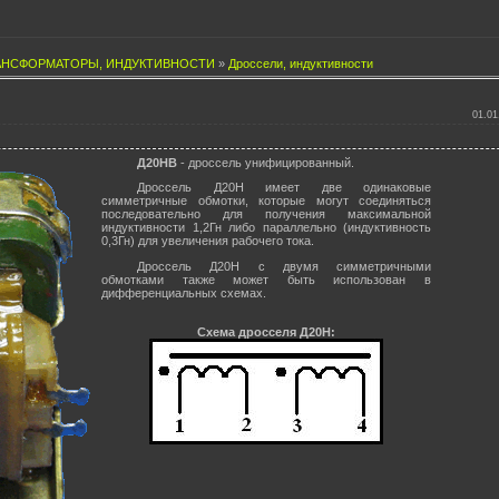
АНСФОРМАТОРЫ, ИНДУКТИВНОСТИ
»
Дроссели, индуктивности
01.01
Д20НВ
- дроссель унифицированный.
Дроссель Д20Н имеет две одинаковые
симметричные обмотки, которые могут соединяться
последовательно для получения максимальной
индуктивности 1,2Гн либо параллельно (индуктивность
0,3Гн) для увеличения рабочего тока.
Дроссель Д20Н с двумя симметричными
обмотками также может быть использован в
дифференциальных схемах.
Схема дросселя Д20Н: