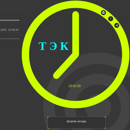
.2025, 12:08:24
Т Э К
19:52:50
форма входа