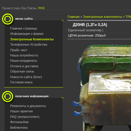
Приветствую Вас
Гость
|
RSS
Главная
»
Электронные компоненты
»
ТР
меню сайта
Д20НВ (1,2Гн 0,2А)
Главная страница
Единичный экземпляр |
Информация о фирме
ЦЕНА розничная: 250руб
Электронные Компоненты
Телефонные Устройства
Прайс-лист
Наша потребность
Наши координаты
Оплата и доставка
Обратная связь
Новости сайта (Блог)
Гостевая книга
полезная информация
Реквизиты и документы
Наши гарантии
FAQ (вопрос/ответ)
Фотоальбом
Библиотека