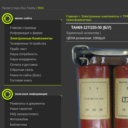
Приветствую Вас
Гость
|
RSS
Главная
»
Электронные компоненты
»
ТР
меню сайта
трансформаторы
ТАН69-127/220-50 (Б/У)
Главная страница
Единичный экземпляр |
Информация о фирме
ЦЕНА розничная: 1000руб
Электронные Компоненты
Телефонные Устройства
Прайс-лист
Наша потребность
Наши координаты
Оплата и доставка
Обратная связь
Новости сайта (Блог)
Гостевая книга
полезная информация
Реквизиты и документы
Наши гарантии
FAQ (вопрос/ответ)
Фотоальбом
Библиотека