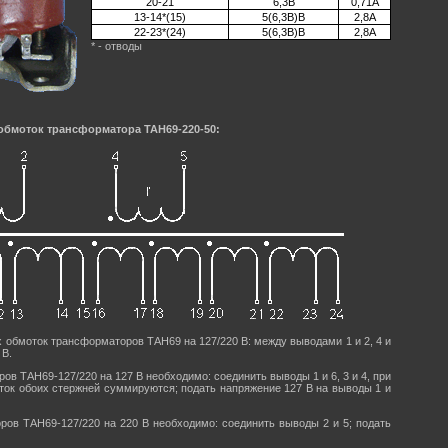
20-21
6,3В
0,71А
13-14*(15)
5(6,3В)В
2,8А
22-23*(24)
5(6,3В)В
2,8А
* - отводы
обмоток трансформатора ТАН69-220-50:
 обмоток трансформаторов ТAН69 на 127/220 В: между выводами 1 и 2, 4 и
 В.
в ТAН69-127/220 на 127 В необходимо: соединить выводы 1 и 6, 3 и 4, при
ток обоих стержней суммируются; подать напряжение 127 В на выводы 1 и
ов ТAН69-127/220 на 220 В необходимо: соединить выводы 2 и 5; подать