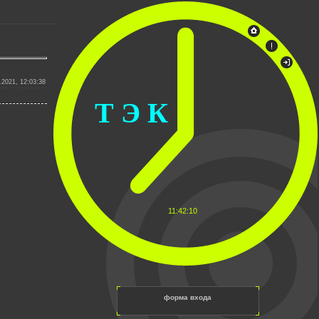
.2021, 12:03:38
Т Э К
11:42:10
форма входа