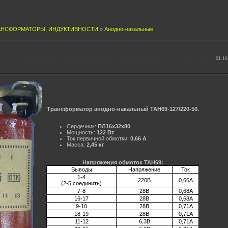
АНСФОРМАТОРЫ, ИНДУКТИВНОСТИ
»
Анодно-накальные
01.10
Трансформатор анодно-накальный ТАН69-127/220-50.
Сердечник:
ПЛ16х32х80
Мощность:
122 Вт
Ток первичной обмотки:
0,66 А
Масса:
2,45 кг
Напряжения обмоток ТАН69:
Выводы
Напряжение
Ток
1-4
220В
0,66А
(2-5 соединить)
7-8
28В
0,68А
16-17
28В
0,68А
9-10
28В
0,71А
18-19
28В
0,71А
11-12
6,3В
0,71А